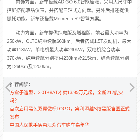
内饰方面，新车搭载ADiGO 6.0智能座舱，采用大尺寸中
控屏搭配液晶仪表，并搭配三辐式方向盘。另外后排还提供
腿托功能。新车还搭载Momenta R7智驾方案。
动力方面，新车提供纯电版及增程版，前者最大功率为
250kW，CLTC纯电续航660km。后者搭载1.5T发动机，最大
功率118kW，单电机最大功率230kW，双电机综合功率
370kW，纯电续航分别提供230km及215km，综合续航分别
为1260km及1200km。
推荐阅读：
方盒子造型，2.0T+8AT才卖13.99万元起，全新212能火
吗？
首次启用黑色双翼徽标LOGO，宾利添越S炫黑版官图正式
发布
中国人保携手德惠汇众汽车购车嘉年华