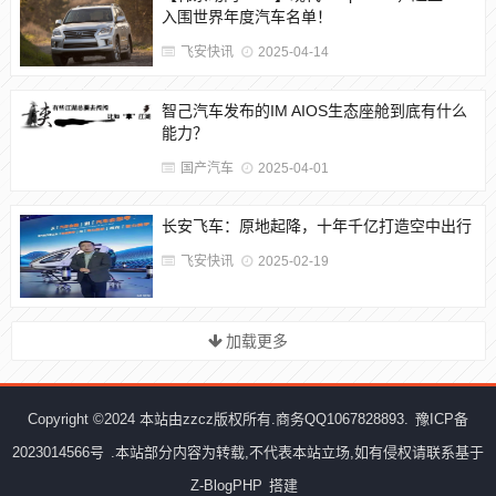
入围世界年度汽车名单！
飞安快讯
2025-04-14
智己汽车发布的IM AIOS生态座舱到底有什么
能力？
国产汽车
2025-04-01
长安飞车：原地起降，十年千亿打造空中出行
飞安快讯
2025-02-19
加载更多
Copyright ©2024 本站由zzcz版权所有.商务QQ1067828893.
豫ICP备
2023014566号
.本站部分内容为转载,不代表本站立场,如有侵权请联系基于
Z-BlogPHP
搭建