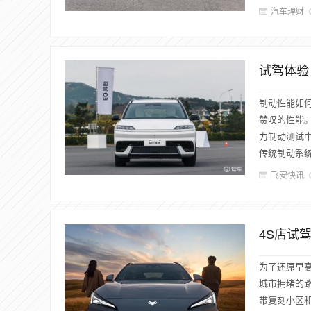
汽车理财
试驾体验
制动性能如何
赞叹的性能
力制动测试中
传统制动系统
飞安快讯
4S店试
为了还原早
城市拥堵的
带复刻小区