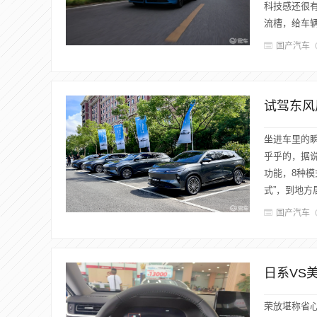
科技感还很
流槽，给车辆
国产汽车
试驾东风
坐进车里的瞬
乎乎的，据
功能，8种模
式”，到地方
国产汽车
日系VS
荣放堪称省