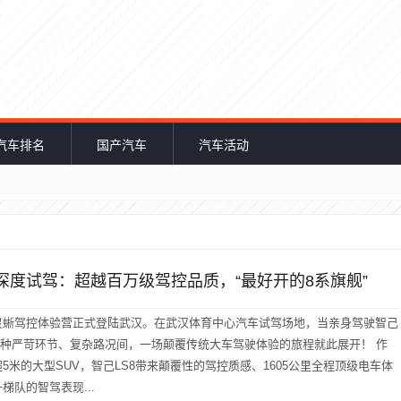
汽车排名
国产汽车
汽车活动
8深度试驾：超越百万级驾控品质，“最好开的8系旗舰”
灵蜥驾控体验营正式登陆武汉。在武汉体育中心汽车试驾场地，当亲身驾驶智己
各种严苛环节、复杂路况间，一场颠覆传统大车驾驶体验的旅程就此展开！ 作
5米的大型SUV，智己LS8带来颠覆性的驾控质感、1605公里全程顶级电车体
梯队的智驾表现...