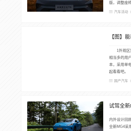
版，调整座椅
汽车活动
【图】能耗
1外观区别
相当多的用户
本，采用单
起看看吧。 50
国产汽车
试驾全新
内外设计回顾
全新MG4