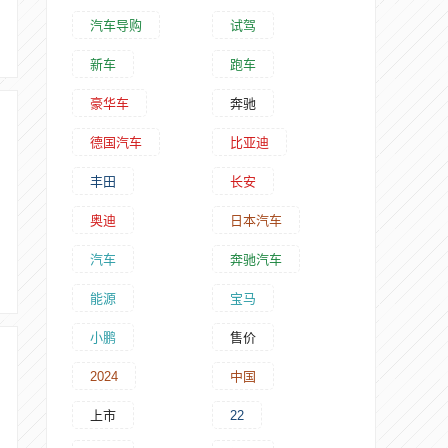
汽车导购
试驾
新车
跑车
豪华车
奔驰
德国汽车
比亚迪
丰田
长安
奥迪
日本汽车
汽车
奔驰汽车
能源
宝马
小鹏
售价
2024
中国
上市
22