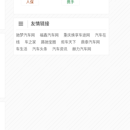
人保
携手
友情链接
驰梦汽车网
福鑫汽车网
重庆焕享车途网
汽车在
线
车之家
路驰宝圈
炬车天下
鼎泰汽车网
车生活
汽车头条
汽车资讯
赫力汽车网