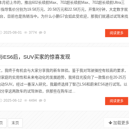
月初上市的，推出602长续航Max、702超长续航Max、702超长续航Ultra三
指导售价分别为19.58万元、20.58万元和22.58万元，开售9分钟，大定数字就
00台，目前也是热销当中。为什么小鹏G7会如此受欢迎，那我们就通过试驾来找
2025-08-01
3774
0
阅读更多
6与ES6后，SUV买家的惊喜发现
忙，我终于有机会与大家分享我的新车体验。鉴于我对驾驶操控有较高的要求，
家庭的实用性和未来电动化的发展趋势，我将目光投向了一款售价在20-25万
动SUV。经过一番深入研究，我最终选择了智己LS6和蔚来ES6进行试驾。以
分享这两款车的试驾体验，供那些在购车过...
2025-06-12
4494
0
阅读更多
加载更
页
末页