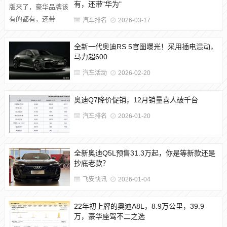
有，还带"华为"
汽车排名
2026-03-17
全新一代奥迪RS 5官图曝光！采用插电混动，
马力超600
汽车活动
2026-02-20
奥迪Q7降价促销，12月销量喜人破千台
汽车排名
2026-01-20
全新奥迪Q5L预售31.3万起，你是等新款还是
抄底老款？
飞安快讯
2026-01-04
22年初上牌的奥迪A8L，8.9万公里，39.9
万，豪华座驾不二之选