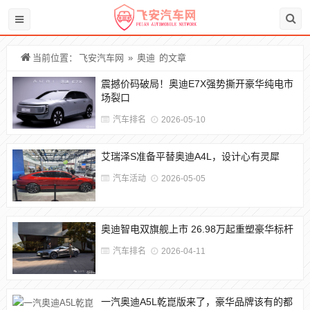
当前位置：
飞安汽车网
»
奥迪
的文章
震撼价码破局！奥迪E7X强势撕开豪华纯电市
场裂口
汽车排名
2026-05-10
艾瑞泽S准备平替奥迪A4L，设计心有灵犀
汽车活动
2026-05-05
奥迪智电双旗舰上市 26.98万起重塑豪华标杆
汽车排名
2026-04-11
一汽奥迪A5L乾崑版来了，豪华品牌该有的都