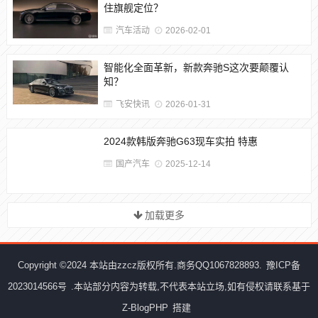
住旗舰定位？
汽车活动
2026-02-01
智能化全面革新，新款奔驰S这次要颠覆认
知？
飞安快讯
2026-01-31
2024款韩版奔驰G63现车实拍 特惠
国产汽车
2025-12-14
加载更多
Copyright ©2024 本站由zzcz版权所有.商务QQ1067828893.
豫ICP备
2023014566号
.本站部分内容为转载,不代表本站立场,如有侵权请联系基于
Z-BlogPHP
搭建