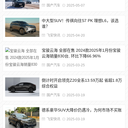
国产汽车
2025-05-07
中大型SUV！传祺向往S7 PK 理想L6，该选
谁？
飞安快讯
2025-04-20
宝骏云海 全部在售 2024款2025年1月份宝骏
云海销量830台, 环比下降66.96%
国产汽车
2025-03-25
倒计时开启领克Z20全系13.59万起 省超1.8万
综合权益
国产汽车
2025-03-19
德系豪华SUV大降价仍遇冷，为何市场不买账
飞安快讯
2025-03-19