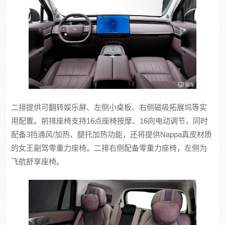
内饰方面，提供三种配色，采用环抱式座舱设计，搭载双辐
式多功能线控方向盘，搭配17.3英寸3K悬浮式窄边中控屏和
88英寸AR-HUD。