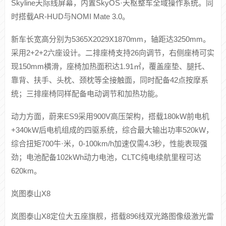
Skyline天际线屏幕，内置SkyOS·天枢整车全域操作系统。同
时搭载AR-HUD与NOMI Mate 3.0。
新车长宽高分别为5365X2029X1870mm，轴距达3250mm。
采用2+2+2六座设计。二排座椅支持26向调节，右侧座椅可实
现150mm横滑，座椅加热面积达1.91㎡，覆盖座垫、腿托、
靠背、扶手、头枕、颈枕等全接触面，同时配备42点按摩系
统；三排座椅同样配备电动调节和加热功能。
动力方面，蔚来ES9采用900V高压架构，搭载180kW前电机
+340kW后电机组成的四驱系统，综合最大输出功率520kW，
综合扭矩700牛·米，0-100km/h加速仅需4.3秒，性能表现强
劲；电池配备102kWh动力电池，CLTC纯电续航里程可达
620km。
岚图泰山X8
岚图泰山X8定位大五座旗舰，搭载896线双光路图像级激光雷