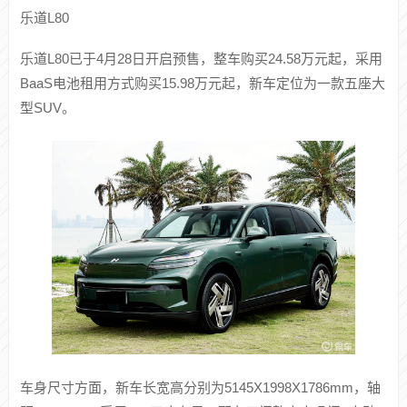
动力方面，插混车型将搭载由1.5T发动机组成的插电混动系
统，发动机最大功率为110千瓦。驱动电机方面，该车将根据
配置不同提供两种动力版本，前者前后电机功率分别为150千
瓦和215千瓦；后者前后电机功率分别为150千瓦和230千瓦。
此外，新车提供800V高压平台+5C超快充。该车纯电续航将
为190km、300km和310km，馈电油耗分别为6.8L/100km和
6.5L/100km。纯电车型将配备120kWh电池组，CLTC续航超
700km，5C超快充下常温12分钟可完成0-80%补能。
乐道L80
乐道L80已于4月28日开启预售，整车购买24.58万元起，采用
BaaS电池租用方式购买15.98万元起，新车定位为一款五座大
型SUV。