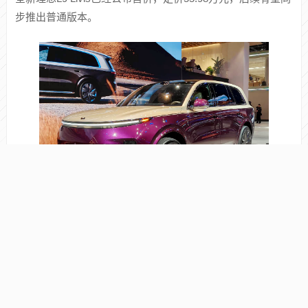
程车型搭载1.5T增程系统，发动机最大功率为110千瓦，匹配
前后双驱动电机，最大功率分别为160千瓦和210千瓦，CLTC
纯电续航最大为430km，CLTC综合续航最大1585km。纯电
车型同样搭载双电机，前后电机最大功率分别为160千瓦和
270千瓦，最大续航里程750km。新车还提供全线控四轮转
向，AI智能空气悬架。
全新理想L9 Livis
全新理想L9 Livis已经公布售价，定价55.98万元，后续有望同
步推出普通版本。