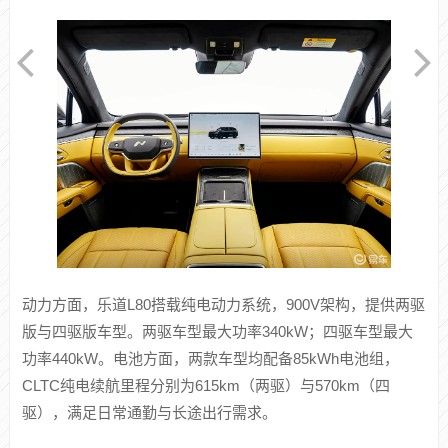
内饰方面，新车配备35英寸AR-HUD、17.2英寸前排中控屏、
8英寸后排场景屏、17.3英寸吸顶屏。舒适配置包含方向盘加
热、座椅加热、座椅通风、8点式座椅按摩、8.8L超大容量智
能全电动冰箱，天幕搭配双电动遮阳帘。