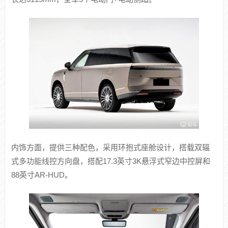
尺寸方面，新车长宽高分别达到5265X1999X1800mm，轴距
长达3115mm，全车5个电动门+电动侧踏。